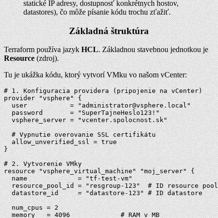
statické IP adresy, dostupnosť konkrétnych hostov,
datastores), čo môže písanie kódu trochu zťažiť.
Základná štruktúra
Terraform používa jazyk
HCL
. Základnou stavebnou jednotkou je
Resource
(zdroj).
Tu je ukážka kódu, ktorý vytvorí VMku vo našom vCenter:
# 1. Konfiguracia providera (pripojenie na vCenter)

provider "vsphere" {

  user           = "administrator@vsphere.local"

  password       = "SuperTajneHeslo123!"

  vsphere_server = "vcenter.spolocnost.sk"

  # Vypnutie overovanie SSL certifikátu

  allow_unverified_ssl = true

}

# 2. Vytvorenie VMky

resource "vsphere_virtual_machine" "moj_server" {

  name             = "tf-test-vm"

  resource_pool_id = "resgroup-123"  # ID resource pool
  datastore_id     = "datastore-123" # ID datastore

  num_cpus = 2

  memory   = 4096             # RAM v MB
