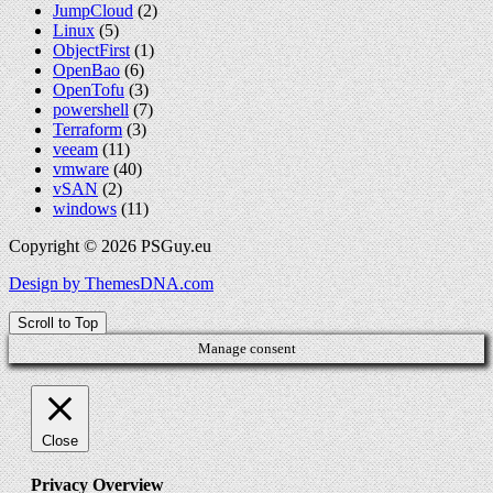
JumpCloud
(2)
Linux
(5)
ObjectFirst
(1)
OpenBao
(6)
OpenTofu
(3)
powershell
(7)
Terraform
(3)
veeam
(11)
vmware
(40)
vSAN
(2)
windows
(11)
Copyright © 2026 PSGuy.eu
Design by ThemesDNA.com
Scroll to Top
Manage consent
Close
Privacy Overview