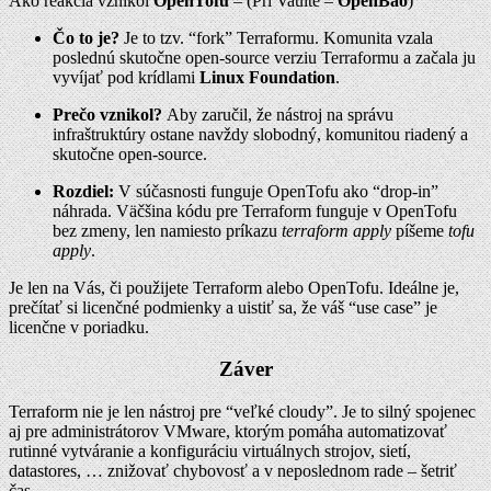
Ako reakcia vznikol
OpenTofu
– (Pri Vaulte –
OpenBao
)
Čo to je?
Je to tzv. “fork” Terraformu. Komunita vzala
poslednú skutočne open-source verziu Terraformu a začala ju
vyvíjať pod krídlami
Linux Foundation
.
Prečo vznikol?
Aby zaručil, že nástroj na správu
infraštruktúry ostane navždy slobodný, komunitou riadený a
skutočne open-source.
Rozdiel:
V súčasnosti funguje OpenTofu ako “drop-in”
náhrada. Väčšina kódu pre Terraform funguje v OpenTofu
bez zmeny, len namiesto príkazu
terraform apply
píšeme
tofu
apply
.
Je len na Vás, či použijete Terraform alebo OpenTofu. Ideálne je,
prečítať si licenčné podmienky a uistiť sa, že váš “use case” je
licenčne v poriadku.
Záver
Terraform nie je len nástroj pre “veľké cloudy”. Je to silný spojenec
aj pre administrátorov VMware, ktorým pomáha automatizovať
rutinné vytváranie a konfiguráciu virtuálnych strojov, sietí,
datastores, … znižovať chybovosť a v neposlednom rade – šetriť
čas.