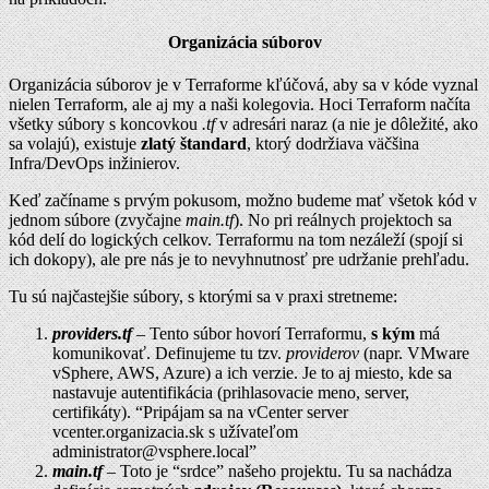
Organizácia súborov
Organizácia súborov je v Terraforme kľúčová, aby sa v kóde vyznal
nielen Terraform, ale aj my a naši kolegovia. Hoci Terraform načíta
všetky súbory s koncovkou
.tf
v adresári naraz (a nie je dôležité, ako
sa volajú), existuje
zlatý štandard
, ktorý dodržiava väčšina
Infra/DevOps inžinierov.
Keď začíname s prvým pokusom, možno budeme mať všetok kód v
jednom súbore (zvyčajne
main.tf
). No pri reálnych projektoch sa
kód delí do logických celkov. Terraformu na tom nezáleží (spojí si
ich dokopy), ale pre nás je to nevyhnutnosť pre udržanie prehľadu.
Tu sú najčastejšie súbory, s ktorými sa v praxi stretneme:
providers.tf
– Tento súbor hovorí Terraformu,
s kým
má
komunikovať. Definujeme tu tzv.
providerov
(napr. VMware
vSphere, AWS, Azure) a ich verzie. Je to aj miesto, kde sa
nastavuje autentifikácia (prihlasovacie meno, server,
certifikáty). “Pripájam sa na vCenter server
vcenter.organizacia.sk s užívateľom
administrator@vsphere.local”
main.tf
– Toto je “srdce” našeho projektu. Tu sa nachádza