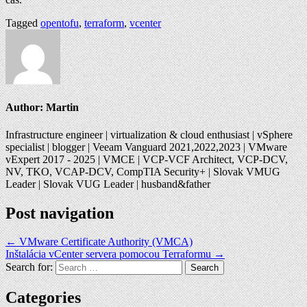
Tagged
opentofu
,
terraform
,
vcenter
Author:
Martin
Infrastructure engineer | virtualization & cloud enthusiast | vSphere
specialist | blogger | Veeam Vanguard 2021,2022,2023 | VMware
vExpert 2017 - 2025 | VMCE | VCP-VCF Architect, VCP-DCV,
NV, TKO, VCAP-DCV, CompTIA Security+ | Slovak VMUG
Leader | Slovak VUG Leader | husband&father
Post navigation
← VMware Certificate Authority (VMCA)
Inštalácia vCenter servera pomocou Terraformu →
Search for:
Categories