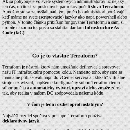
Ak sa pohybujete vo svete systémových administrátorov už nejaký
ten čas, určite si za posledných pár rokov počuli slovo
Terraform
.
A možno ste sa zamýšlali nad tým, prečo ho admistrátori používajú,
keď máme na svete (scriptovacie) jazyky ako napr. powershell alebo
python. V tomto článku priblížim fungovanie Terraformu a sami si
urobíte názor na to, prečo sa stal štandardom
Infrastructure As
Code (IaC)
.
Čo je to vlastne Terraform?
Terraform je nástroj, ktorý nám umožňuje definovať a spravovať
našu IT infraštruktúru pomocou kódu. Namiesto toho, aby sme sa
manuálne prihlasovali napr. do vCenter servera a “klikali” virtuálne
stroje cez wizard, napíšeme konfiguračný súbor. Terraform tento
súbor prečíta a
automaticky vytvorí, upraví alebo zmaže
zdroje
tak, aby realita v našom DC zodpovedala našemu kódu.
V čom je teda rozdiel oproti ostatným?
Najväčší rozdiel spočíva v prístupe. Terraform používa
deklaratívny jazyk
.