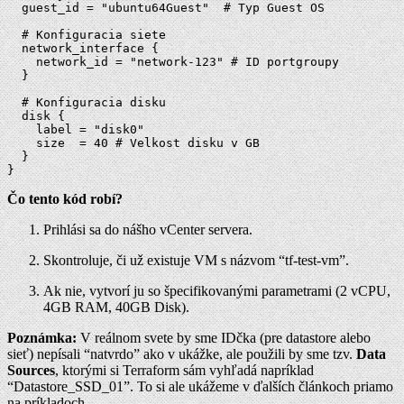
  guest_id = "ubuntu64Guest"  # Typ Guest OS

  # Konfiguracia siete

  network_interface {

    network_id = "network-123" # ID portgroupy

  }

  # Konfiguracia disku

  disk {

    label = "disk0"

    size  = 40 # Velkost disku v GB

  }

}
Čo tento kód robí?
Prihlási sa do nášho vCenter servera.
Skontroluje, či už existuje VM s názvom “tf-test-vm”.
Ak nie, vytvorí ju so špecifikovanými parametrami (2 vCPU,
4GB RAM, 40GB Disk).
Poznámka:
V reálnom svete by sme IDčka (pre datastore alebo
sieť) nepísali “natvrdo” ako v ukážke, ale použili by sme tzv.
Data
Sources
, ktorými si Terraform sám vyhľadá napríklad
“Datastore_SSD_01”. To si ale ukážeme v ďalších článkoch priamo
na príkladoch.