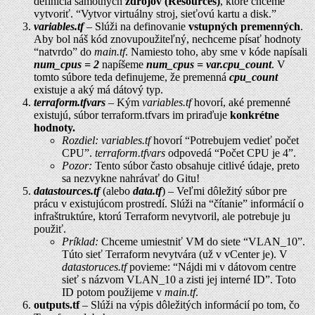
definícia samotných
zdrojov (Resources)
, ktoré chceme
vytvoriť. “Vytvor virtuálny stroj, sieťovú kartu a disk.”
variables.tf
– Slúži na definovanie
vstupných premenných
.
Aby bol náš kód znovupoužiteľný, nechceme písať hodnoty
“natvrdo” do
main.tf
. Namiesto toho, aby sme v kóde napísali
num_cpus = 2
napíšeme
num_cpus = var.cpu_count
. V
tomto súbore teda definujeme, že premenná
cpu_count
existuje a aký má dátový typ.
terraform.tfvars
– Kým
variables.tf
hovorí, aké premenné
existujú, súbor terraform.tfvars im priraďuje
konkrétne
hodnoty.
Rozdiel:
variables.tf
hovorí “Potrebujem vedieť počet
CPU”.
terraform.tfvars
odpovedá “Počet CPU je 4”.
Pozor:
Tento súbor často obsahuje citlivé údaje, preto
sa nezvykne nahrávať do Gitu!
datastources.tf
(alebo
data.tf
) – Veľmi dôležitý súbor pre
prácu v existujúcom prostredí. Slúži na “čítanie” informácií o
infraštruktúre, ktorú Terraform nevytvoril, ale potrebuje ju
použiť.
Príklad:
Chceme umiestniť VM do siete “VLAN_10”.
Túto sieť Terraform nevytvára (už v vCenter je). V
datastoruces.tf
povieme: “Nájdi mi v dátovom centre
sieť s názvom VLAN_10 a zisti jej interné ID”. Toto
ID potom použijeme v
main.tf
.
outputs.tf
– Slúži na výpis dôležitých informácií po tom, čo