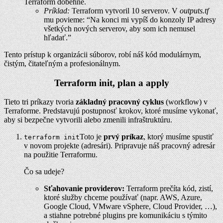
Terraform dobehne.
Príklad:
Terraform vytvoril 10 serverov. V
outputs.tf
mu povieme: “Na konci mi vypíš do konzoly IP adresy
všetkých nových serverov, aby som ich nemusel
hľadať.”
Tento prístup k organizácii súborov, robí náš kód modulárnym,
čistým, čitateľným a profesionálnym.
Terraform init, plan a apply
Tieto tri príkazy tvoria
základný pracovný cyklus
(workflow) v
Terraforme. Predstavujú postupnosť krokov, ktoré musíme vykonať,
aby si bezpečne vytvorili alebo zmenili infraštruktúru.
Toto je
prvý príkaz
, ktorý musíme spustiť
terraform init
v novom projekte (adresári). Pripravuje náš pracovný adresár
na použitie Terraformu.
Čo sa udeje?
Sťahovanie providerov:
Terraform prečíta kód, zistí,
ktoré služby chceme používať (napr. AWS, Azure,
Google Cloud, VMware vSphere, Cloud Provider, …),
a stiahne potrebné plugins pre komunikáciu s týmito