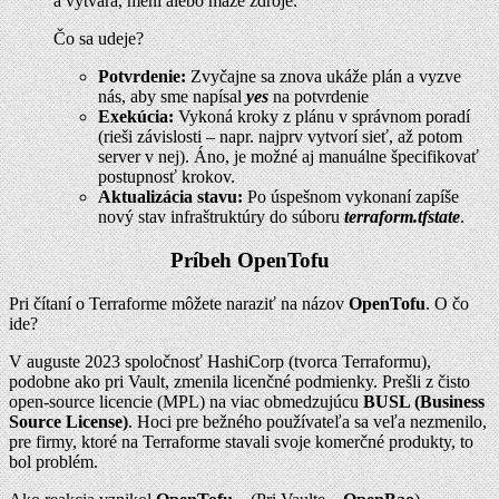
a vytvára, mení alebo maže zdroje.
Čo sa udeje?
Potvrdenie:
Zvyčajne sa znova ukáže plán a vyzve
nás, aby sme napísal
yes
na potvrdenie
Exekúcia:
Vykoná kroky z plánu v správnom poradí
(rieši závislosti – napr. najprv vytvorí sieť, až potom
server v nej). Áno, je možné aj manuálne špecifikovať
postupnosť krokov.
Aktualizácia stavu:
Po úspešnom vykonaní zapíše
nový stav infraštruktúry do súboru
terraform.tfstate
.
Príbeh OpenTofu
Pri čítaní o Terraforme môžete naraziť na názov
OpenTofu
. O čo
ide?
V auguste 2023 spoločnosť HashiCorp (tvorca Terraformu),
podobne ako pri Vault, zmenila licenčné podmienky. Prešli z čisto
open-source licencie (MPL) na viac obmedzujúcu
BUSL (Business
Source License)
. Hoci pre bežného používateľa sa veľa nezmenilo,
pre firmy, ktoré na Terraforme stavali svoje komerčné produkty, to
bol problém.