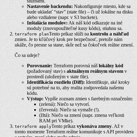
službami.
Nastavenie backendu:
Nakonfiguruje miesto, kde sa
bude ukladať “stav” (state file) – či už lokálne na disku
alebo vzdialene (napr. v S3 buckete).
Inštalácia modulov:
Ak náš kód odkazuje na iné
moduly (znovupoužiteľné kusy kódu), stiahnu sa.
Tento príkaz slúži na
kontrolu a náhľad
terraform plan
zmien. Je to kľúčový krok pre bezpečnosť, pretože nám
ukáže, čo presne sa stane, skôr než sa čokoľvek reálne zmení.
Čo sa udeje?
Porovnanie:
Terraform porovná náš
lokálny kód
(požadovaný stav) s
aktuálnym reálnym stavom
v
prostredí (uloženým v state file).
Identifikácia rozdielu (Diff):
Identifikuje, aké kroky
sú potrebné na to, aby realita zodpovedala našemu
kódu.
Výstup:
Vypíše zoznam zmien s farebným označením:
(zelená): Niečo sa vytvorí.
(červená): Niečo sa vymaže (!).
(žltá): Niečo sa zmení (napr. zmena veľkosti
RAM pri VMke).
Tento príkaz
vykonáva zmeny
. Až v
terraform apply
tomto momente Terraform reálne komunikuje s API providera