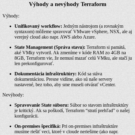
Výhody a nevýhody Terraform
Výhody:
Unifikovaný workflow:
Jedným nástrojom (a rovnakým
syntaxom) môžeme spravovať VMware vSphere, NSX, ale aj
verejný cloud ako napr. AWS alebo Azure.
State Management (Správa stavu):
Terraform si pamätá,
aké VMky vytvoril. Ak zmeníme v kóde RAM zo 4GB na
8GB, Terraform vie, že nemusí mazať celú VMku, ale stačí ju
len prekonfigurovať.
Dokumentácia infraštruktúry:
Kód sa stáva
dokumentáciou. Presne vidíme, ako sú naše servery
nastavené, bez toho, aby sme museli otvárať vCenter.
Nevýhody:
Spravovanie State súboru:
Súbor so stavom infraštruktúry
je kritický. Ak sa poškodí, Terraform “stratí prehľad” o našej
konfigurácii.
On-premises špecifiká:
Pri on-premises infraštruktúre
musíme riešiť veci, ktoré v cloude neriešime (ako napr.