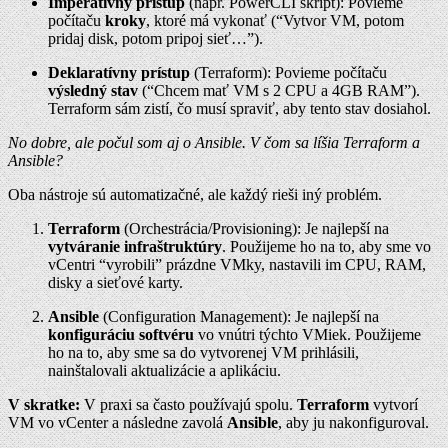
Imperatívny prístup
(napr. PowerCLI skript): Povieme
počítaču
kroky
, ktoré má vykonať (“Vytvor VM, potom
pridaj disk, potom pripoj sieť…”).
Deklaratívny prístup
(Terraform): Povieme počítaču
výsledný stav
(“Chcem mať VM s 2 CPU a 4GB RAM”).
Terraform sám zistí, čo musí spraviť, aby tento stav dosiahol.
No dobre, ale počul som aj o Ansible. V čom sa líšia Terraform a
Ansible?
Oba nástroje sú automatizačné, ale každý rieši iný problém.
Terraform
(Orchestrácia/Provisioning): Je najlepší na
vytváranie infraštruktúry
. Použijeme ho na to, aby sme vo
vCentri “vyrobili” prázdne VMky, nastavili im CPU, RAM,
disky a sieťové karty.
Ansible
(Configuration Management): Je najlepší na
konfiguráciu softvéru
vo vnútri týchto VMiek. Použijeme
ho na to, aby sme sa do vytvorenej VM prihlásili,
nainštalovali aktualizácie a aplikáciu.
V skratke:
V praxi sa často používajú spolu.
Terraform
vytvorí
VM vo vCenter a následne zavolá
Ansible
, aby ju nakonfiguroval.