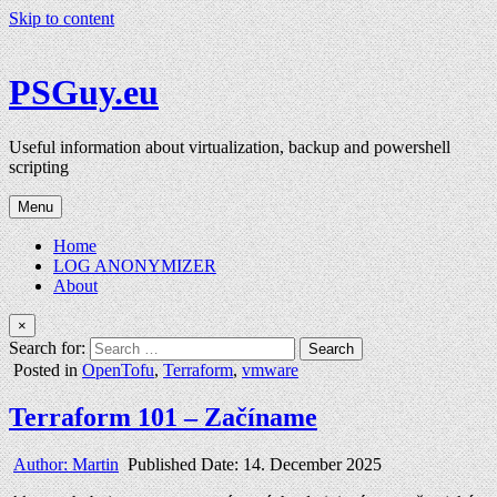
Skip to content
PSGuy.eu
Useful information about virtualization, backup and powershell
scripting
Menu
Home
LOG ANONYMIZER
About
×
Search for:
Posted in
OpenTofu
,
Terraform
,
vmware
Terraform 101 – Začíname
Author:
Martin
Published Date:
14. December 2025