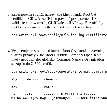
Zadefinujeme si URL adresy, kde klienti nájdu Root CA
certifikát a CRL. AIA/CRL sú povinné pre správne TLS
validácie v browseroch, CURL alebo HAProxy. Bez nich by
niektoré systémy odmietli certifikát ako nekompletný.
bao write pki_root/config/urls issuing_certificate
Vygenerujeme si samotnú internú Root CA, ktorá si vytvorí aj
vlastný privátny kľúč. Root CA bude uložená v OpenBao a
nikdy neopustí jeho úložisko. Common Name a Organization
sa zapíšu do X.509 certifikátu.
bao write pki_root/root/generate/internal common_n
Výstup bude podobný tomuto:
Key              Value

---              -----

certificate      -----BEGIN CERTIFICATE-----

MIIDwTCCAqmgAwIBAgIUZgX1MnwHy2H0Hnc84APx+hrtx/owDQ
...

...
