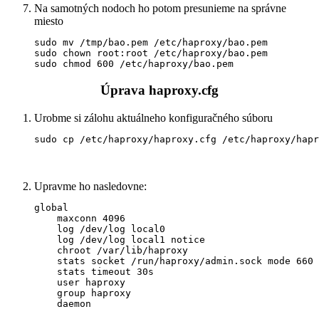
Na samotných nodoch ho potom presunieme na správne
miesto
sudo mv /tmp/bao.pem /etc/haproxy/bao.pem

sudo chown root:root /etc/haproxy/bao.pem

sudo chmod 600 /etc/haproxy/bao.pem
Úprava haproxy.cfg
Urobme si zálohu aktuálneho konfiguračného súboru
sudo cp /etc/haproxy/haproxy.cfg /etc/haproxy/hapr
Upravme ho nasledovne:
global

    maxconn 4096

    log /dev/log local0

    log /dev/log local1 notice

    chroot /var/lib/haproxy

    stats socket /run/haproxy/admin.sock mode 660 
    stats timeout 30s

    user haproxy

    group haproxy

    daemon
