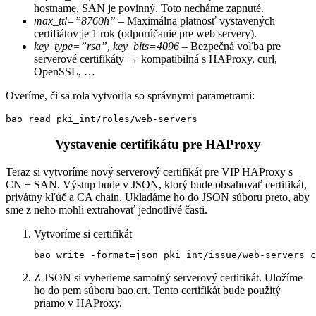
hostname, SAN je povinný. Toto necháme zapnuté.
max_ttl=”8760h”
– Maximálna platnosť vystavených
certifiátov je 1 rok (odporúčanie pre web servery).
key_type=”rsa”, key_bits=4096
– Bezpečná voľba pre
serverové certifikáty → kompatibilná s HAProxy, curl,
OpenSSL, …
Overíme, či sa rola vytvorila so správnymi parametrami:
bao read pki_int/roles/web-servers
Vystavenie certifikátu pre HAProxy
Teraz si vytvoríme nový serverový certifikát pre VIP HAProxy s
CN + SAN. Výstup bude v JSON, ktorý bude obsahovať certifikát,
privátny kľúč a CA chain. Ukladáme ho do JSON súboru preto, aby
sme z neho mohli extrahovať jednotlivé časti.
Vytvoríme si certifikát
bao write -format=json pki_int/issue/web-servers c
Z JSON si vyberieme samotný serverový certifikát. Uložíme
ho do pem súboru bao.crt. Tento certifikát bude použitý
priamo v HAProxy.