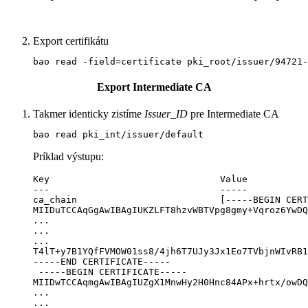
Export certifikátu
bao read -field=certificate pki_root/issuer/94721-
Export
Intermediate CA
Takmer identicky zistíme
Issuer_ID
pre Intermediate CA
bao read pki_int/issuer/default
Príklad výstupu:
Key                               Value

---                               -----

ca_chain                          [-----BEGIN CERT
MIIDuTCCAqGgAwIBAgIUKZLFT8hzvWBTVpg8gmy+Vqroz6YwDQ
...

...

...

T4lT+y7B1YQfFVMOW01ss8/4jh6T7UJy3Jx1Eo7TVbjnWIvRB1
-----END CERTIFICATE-----

 -----BEGIN CERTIFICATE-----

MIIDwTCCAqmgAwIBAgIUZgX1MnwHy2H0Hnc84APx+hrtx/owDQ
...

...
