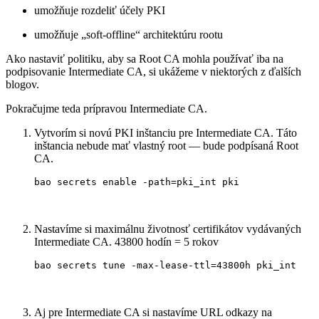
umožňuje rozdeliť účely PKI
umožňuje „soft-offline“ architektúru rootu
Ako nastaviť politiku, aby sa Root CA mohla používať iba na
podpisovanie Intermediate CA, si ukážeme v niektorých z ďalších
blogov.
Pokračujme teda prípravou Intermediate CA.
Vytvorím si novú PKI inštanciu pre Intermediate CA. Táto
inštancia nebude mať vlastný root — bude podpísaná Root
CA.
bao secrets enable -path=pki_int pki
Nastavíme si maximálnu životnosť certifikátov vydávaných
Intermediate CA. 43800 hodín = 5 rokov
bao secrets tune -max-lease-ttl=43800h pki_int
Aj pre Intermediate CA si nastavíme URL odkazy na