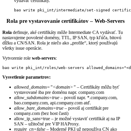
vydávať certifikáty.
bao write pki_int/intermediate/set-signed certific
Rola pre vystavovanie certifikátov – Web-Servers
Rola
definuje, aké certifikáty môže Intermediate CA vydávať. Tu
nastavujeme povolené domény, TTL, IP SAN, typ kľúča, bitovú
dĺžku a CN/SAN. Rola je niečo ako „profile“, ktorý používajú
všetky issue operácie.
Vytvorenie role
web-servers
:
bao write pki_int/roles/web-servers allowed_domains="<d
Vysvetlenie parametrov:
allowed_domains=”<domain>”
– Certifikáty môžu byť
vystavované iba pre doménu napr. company.com
allow_subdomains=true
– povolí napr. *.company.com,
bao.company.com, api.company.com atď.
allow_bare_domains=true
– povolí aj certifikát pre
company.com (bez host časti)
allow_ip_sans=true – je možné vystaviť certifikát aj na IP
SAN – užitočné pre VIP HAProxy.
require_cn=false
– Moderné PKI už nepoužíva CN ako