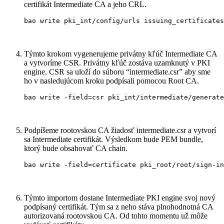
certifikát Intermediate CA a jeho CRL.
bao write pki_int/config/urls issuing_certificates
Týmto krokom vygenerujeme privátny kľúč Intermediate CA
a vytvoríme CSR. Privátny kľúč zostáva uzamknutý v PKI
engine. CSR sa uloží do súboru “intermediate.csr” aby sme
ho v nasledujúcom kroku podpísali pomocou Root CA.
bao write -field=csr pki_int/intermediate/generate
Podpíšeme rootovskou CA žiadosť intermediate.csr a vytvorí
sa Intermediate certifikát. Výsledkom bude PEM bundle,
ktorý bude obsahovať CA chain.
bao write -field=certificate pki_root/root/sign-in
Týmto importom dostane Intermediate PKI engine svoj nový
podpísaný certifikát. Tým sa z neho stáva plnohodnotná CA
autorizovaná rootovskou CA. Od tohto momentu už môže