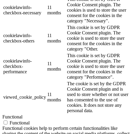
Cookie Consent plugin. The
cookielawinfo-
11
cookies is used to store the user
checkbox-necessary
months
consent for the cookies in the
category "Necessary".
This cookie is set by GDPR
Cookie Consent plugin. The
cookielawinfo-
11
cookie is used to store the user
checkbox-others
months
consent for the cookies in the
category "Other.
This cookie is set by GDPR
cookielawinfo-
Cookie Consent plugin. The
11
checkbox-
cookie is used to store the user
months
performance
consent for the cookies in the
category "Performance".
The cookie is set by the GDPR
Cookie Consent plugin and is
11
used to store whether or not user
viewed_cookie_policy
months
has consented to the use of
cookies. It does not store any
personal data.
Functional
Functional
Functional cookies help to perform certain functionalities like
sharing the content of the website on social media platforms, collect