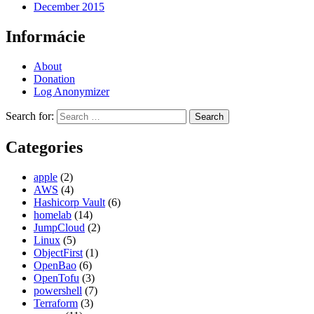
December 2015
Informácie
About
Donation
Log Anonymizer
Search for:
Categories
apple
(2)
AWS
(4)
Hashicorp Vault
(6)
homelab
(14)
JumpCloud
(2)
Linux
(5)
ObjectFirst
(1)
OpenBao
(6)
OpenTofu
(3)
powershell
(7)
Terraform
(3)