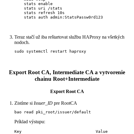
    stats enable

    stats uri /stats

    stats refresh 10s

    stats auth admin:StatsPassw0rd123
Teraz stačí už iba reštartovat službu HAProxy na všetkých
nodoch.
sudo systemctl restart haproxy
Export Root CA, Intermediate CA a vytvorenie
chainu Root+Intermediate
Export
Root CA
Zistíme si
Issuer_ID
pre RootCA
bao read pki_root/issuer/default
Príklad výstupu:
Key                               Value
