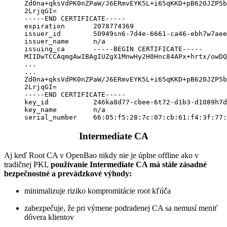
Zd0na+qksVdPK0nZPaW/J6ERmvEYK5L+i65qKKD+pB620JZP5b
2LrjqGI=

-----END CERTIFICATE-----

expiration       2078774369

issuer_id        50949sn6-7d4e-6661-ca46-ebh7w7aee
issuer_name      n/a

issuing_ca       -----BEGIN CERTIFICATE-----

MIIDwTCCAqmgAwIBAgIUZgX1MnwHy2H0Hnc84APx+hrtx/owDQ
...

...

Zd0na+qksVdPK0nZPaW/J6ERmvEYK5L+i65qKKD+pB620JZP5b
2LrjqGI=

-----END CERTIFICATE-----

key_id           246ka8d77-cbee-6t72-d1b3-d1089h7d
key_name         n/a

serial_number    66:05:f5:28:7c:07:cb:61:f4:3f:77:
Intermediate CA
Aj keď Root CA v OpenBao nikdy nie je úplne offline ako v
tradičnej PKI,
používanie Intermediate CA má stále zásadné
bezpečnostné a prevádzkové výhody:
minimalizuje riziko kompromitácie root kľúča
zabezpečuje, že pri výmene podradenej CA sa nemusí meniť
dôvera klientov