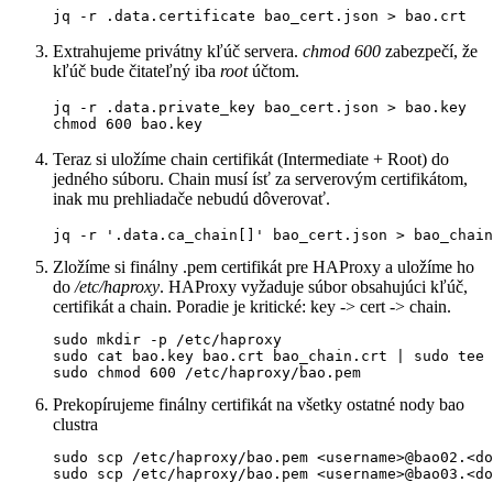
jq -r .data.certificate bao_cert.json > bao.crt
Extrahujeme privátny kľúč servera.
chmod 600
zabezpečí, že
kľúč bude čitateľný iba
root
účtom.
jq -r .data.private_key bao_cert.json > bao.key

chmod 600 bao.key
Teraz si uložíme chain certifikát (Intermediate + Root) do
jedného súboru. Chain musí ísť za serverovým certifikátom,
inak mu prehliadače nebudú dôverovať.
jq -r '.data.ca_chain[]' bao_cert.json > bao_chain
Zložíme si finálny .pem certifikát pre HAProxy a uložíme ho
do
/etc/haproxy
. HAProxy vyžaduje súbor obsahujúci kľúč,
certifikát a chain. Poradie je kritické: key -> cert -> chain.
sudo mkdir -p /etc/haproxy

sudo cat bao.key bao.crt bao_chain.crt | sudo tee 
sudo chmod 600 /etc/haproxy/bao.pem
Prekopírujeme finálny certifikát na všetky ostatné nody bao
clustra
sudo scp /etc/haproxy/bao.pem <username>@bao02.<do
sudo scp /etc/haproxy/bao.pem <username>@bao03.<do