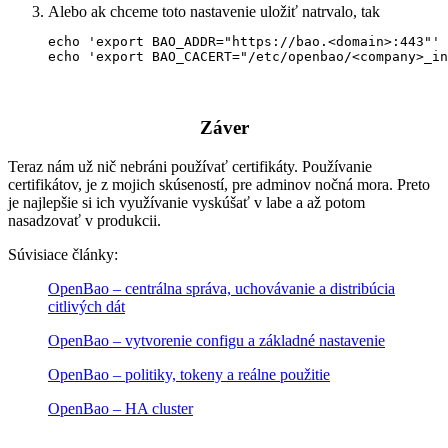
Alebo ak chceme toto nastavenie uložiť natrvalo, tak
echo 'export BAO_ADDR="https://bao.<domain>:443"' 
echo 'export BAO_CACERT="/etc/openbao/<company>_in
Záver
Teraz nám už nič nebráni používať certifikáty. Používanie
certifikátov, je z mojich skúseností, pre adminov nočná mora. Preto
je najlepšie si ich využívanie vyskúšať v labe a až potom
nasadzovať v produkcii.
Súvisiace články:
OpenBao – centrálna správa, uchovávanie a distribúcia
citlivých dát
OpenBao – vytvorenie configu a základné nastavenie
OpenBao – politiky, tokeny a reálne použitie
OpenBao – HA cluster