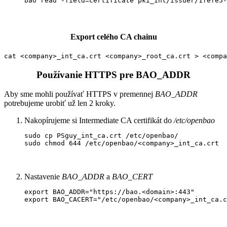
bao read -field=certificate pki_int/issuer/1fefe5-
Export celého CA
chainu
cat <company>_int_ca.crt <company>_root_ca.crt > <compa
Používanie HTTPS pre BAO_ADDR
Aby sme mohli používať HTTPS v premennej
BAO_ADDR
potrebujeme urobiť už len 2 kroky.
Nakopírujeme si Intermediate CA certifikát do
/etc/openbao
sudo cp PSguy_int_ca.crt /etc/openbao/

sudo chmod 644 /etc/openbao/<company>_int_ca.crt
Nastavenie
BAO_ADDR
a
BAO_CERT
export BAO_ADDR="https://bao.<domain>:443"

export BAO_CACERT="/etc/openbao/<company>_int_ca.c