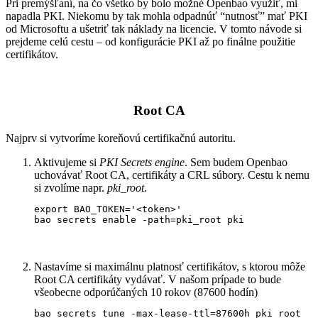
Pri premýšľaní, na čo všetko by bolo možné Openbao využiť, mi
napadla PKI. Niekomu by tak mohla odpadnúť “nutnosť” mať PKI
od Microsoftu a ušetriť tak náklady na licencie. V tomto návode si
prejdeme celú cestu – od konfigurácie PKI až po finálne použitie
certifikátov.
Root CA
Najprv si vytvoríme koreňovú certifikačnú autoritu.
Aktivujeme si
PKI Secrets engine
. Sem budem Openbao
uchovávať Root CA, certifikáty a CRL súbory. Cestu k nemu
si zvolíme napr.
pki_root
.
export BAO_TOKEN='<token>'

bao secrets enable -path=pki_root pki
Nastavíme si maximálnu platnosť certifikátov, s ktorou môže
Root CA certifikáty vydávať. V našom prípade to bude
všeobecne odporúčaných 10 rokov (87600 hodín)
bao secrets tune -max-lease-ttl=87600h pki_root