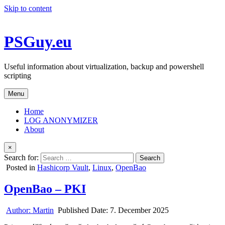
Skip to content
PSGuy.eu
Useful information about virtualization, backup and powershell
scripting
Menu
Home
LOG ANONYMIZER
About
×
Search for:
Posted in
Hashicorp Vault
,
Linux
,
OpenBao
OpenBao – PKI
Author:
Martin
Published Date:
7. December 2025