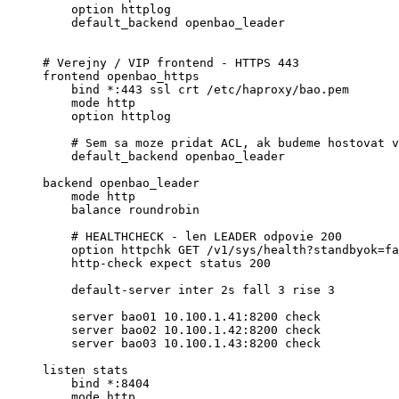
    option httplog

    default_backend openbao_leader

# Verejny / VIP frontend - HTTPS 443

frontend openbao_https

    bind *:443 ssl crt /etc/haproxy/bao.pem

    mode http

    option httplog

    # Sem sa moze pridat ACL, ak budeme hostovat v
    default_backend openbao_leader

backend openbao_leader

    mode http

    balance roundrobin

    # HEALTHCHECK - len LEADER odpovie 200

    option httpchk GET /v1/sys/health?standbyok=fa
    http-check expect status 200

    default-server inter 2s fall 3 rise 3

    server bao01 10.100.1.41:8200 check

    server bao02 10.100.1.42:8200 check

    server bao03 10.100.1.43:8200 check

listen stats

    bind *:8404

    mode http
