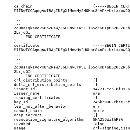
---                               -----

ca_chain                          [-----BEGIN CERT
MIIDwTCCAqmgAwIBAgIUZgX1MnwHy2H0Hnc84APx+hrtx/owDQ
...

...

...

Zd0na+qksVdPK0nZPaW/J6ERmvEYK5L+i65qKKD+pB620JZP5b
2LrjqGI=

-----END CERTIFICATE-----

]

certificate                       -----BEGIN CERTI
MIIDwTCCAqmgAwIBAgIUZgX1MnwHy2H0Hnc84APx+hrtx/owDQ
...

...

...

Zd0na+qksVdPK0nZPaW/J6ERmvEYK5L+i65qKKD+pB620JZP5b
2LrjqGI=

-----END CERTIFICATE-----

crl_distribution_points           []

delta_crl_distribution_points     []

issuer_id                         94721-fc5-8f3s-6
issuer_name                       n/a

issuing_certificates              []

key_id                            246kr990-cbee-6f
leaf_not_after_behavior           err

manual_chain                      <nil>

ocsp_servers                      []

revocation_signature_algorithm    SHA256WithRSA

revoked                           false

usage                             crl-signing,issu