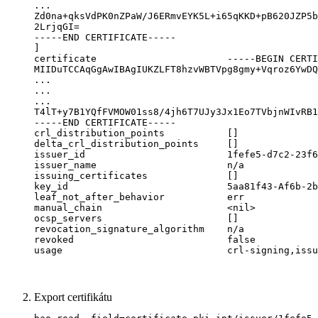
...

Zd0na+qksVdPK0nZPaW/J6ERmvEYK5L+i65qKKD+pB620JZP5b
2LrjqGI=

-----END CERTIFICATE-----

]

certificate                       -----BEGIN CERTI
MIIDuTCCAqGgAwIBAgIUKZLFT8hzvWBTVpg8gmy+Vqroz6YwDQ
...

...

...

T4lT+y7B1YQfFVMOW01ss8/4jh6T7UJy3Jx1Eo7TVbjnWIvRB1
-----END CERTIFICATE-----

crl_distribution_points           []

delta_crl_distribution_points     []

issuer_id                         1fefe5-d7c2-23f6
issuer_name                       n/a

issuing_certificates              []

key_id                            5aa81f43-Af6b-2b
leaf_not_after_behavior           err

manual_chain                      <nil>

ocsp_servers                      []

revocation_signature_algorithm    n/a

revoked                           false

usage                             crl-signing,issu
Export certifikátu