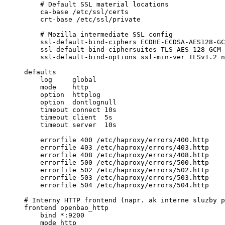
    # Default SSL material locations

    ca-base /etc/ssl/certs

    crt-base /etc/ssl/private

    # Mozilla intermediate SSL config

    ssl-default-bind-ciphers ECDHE-ECDSA-AES128-GC
    ssl-default-bind-ciphersuites TLS_AES_128_GCM_
    ssl-default-bind-options ssl-min-ver TLSv1.2 n
defaults

    log     global

    mode    http

    option  httplog

    option  dontlognull

    timeout connect 10s

    timeout client  5s

    timeout server  10s

    errorfile 400 /etc/haproxy/errors/400.http

    errorfile 403 /etc/haproxy/errors/403.http

    errorfile 408 /etc/haproxy/errors/408.http

    errorfile 500 /etc/haproxy/errors/500.http

    errorfile 502 /etc/haproxy/errors/502.http

    errorfile 503 /etc/haproxy/errors/503.http

    errorfile 504 /etc/haproxy/errors/504.http

# Interny HTTP frontend (napr. ak interne sluzby p
frontend openbao_http

    bind *:9200

    mode http
