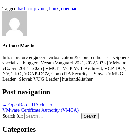
Tagged
hashicorp vault
,
linux
,
openbao
Author:
Martin
Infrastructure engineer | virtualization & cloud enthusiast | vSphere
specialist | blogger | Veeam Vanguard 2021,2022,2023 | VMware
vExpert 2017 - 2025 | VMCE | VCP-VCF Architect, VCP-DCV,
NV, TKO, VCAP-DCV, CompTIA Security+ | Slovak VMUG
Leader | Slovak VUG Leader | husband&father
Post navigation
← OpenBao – HA cluster
VMware Certificate Authority (VMCA) →
Search for:
Categories